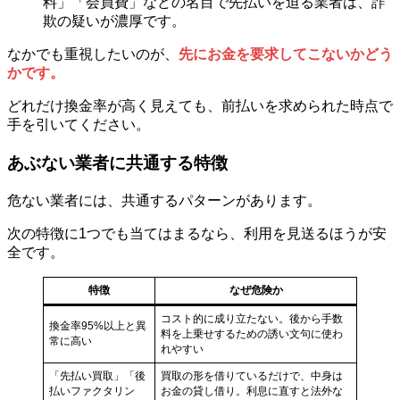
料」「会員費」などの名目で先払いを迫る業者は、詐
欺の疑いが濃厚です。
なかでも重視したいのが、
先にお金を要求してこないかどう
かです。
どれだけ換金率が高く見えても、前払いを求められた時点で
手を引いてください。
あぶない業者に共通する特徴
危ない業者には、共通するパターンがあります。
次の特徴に1つでも当てはまるなら、利用を見送るほうが安
全です。
特徴
なぜ危険か
コスト的に成り立たない。後から手数
換金率95%以上と異
料を上乗せするための誘い文句に使わ
常に高い
れやすい
「先払い買取」「後
買取の形を借りているだけで、中身は
払いファクタリン
お金の貸し借り。利息に直すと法外な