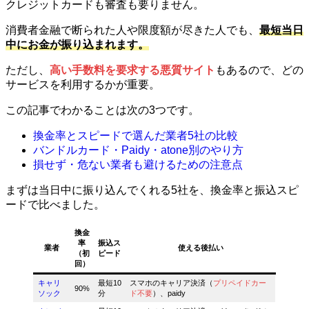
クレジットカードも審査も要りません。
消費者金融で断られた人や限度額が尽きた人でも、
最短当日
中にお金が振り込まれます。
ただし、
高い手数料を要求する悪質サイト
もあるので、どの
サービスを利用するかが重要。
この記事でわかることは次の3つです。
換金率とスピードで選んだ業者5社の比較
バンドルカード・Paidy・atone別のやり方
損せず・危ない業者も避けるための注意点
まずは当日中に振り込んでくれる5社を、換金率と振込スピ
ードで比べました。
換金
率
振込ス
業者
使える後払い
（初
ピード
回）
キャリ
最短10
スマホのキャリア決済（
プリペイドカー
90%
ソック
分
ド不要
）、paidy