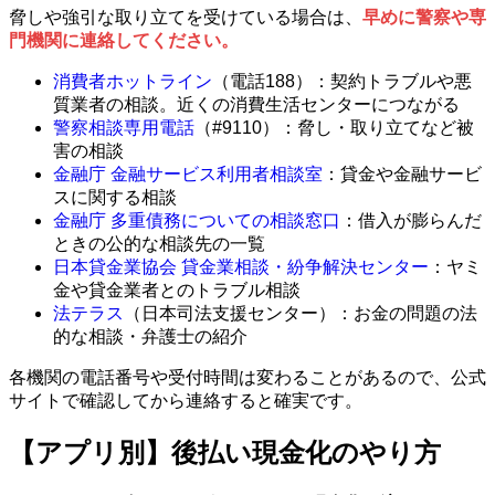
脅しや強引な取り立てを受けている場合は、
早めに警察や専
門機関に連絡してください。
消費者ホットライン
（電話188）：契約トラブルや悪
質業者の相談。近くの消費生活センターにつながる
警察相談専用電話
（#9110）：脅し・取り立てなど被
害の相談
金融庁 金融サービス利用者相談室
：貸金や金融サービ
スに関する相談
金融庁 多重債務についての相談窓口
：借入が膨らんだ
ときの公的な相談先の一覧
日本貸金業協会 貸金業相談・紛争解決センター
：ヤミ
金や貸金業者とのトラブル相談
法テラス
（日本司法支援センター）：お金の問題の法
的な相談・弁護士の紹介
各機関の電話番号や受付時間は変わることがあるので、公式
サイトで確認してから連絡すると確実です。
【アプリ別】後払い現金化のやり方