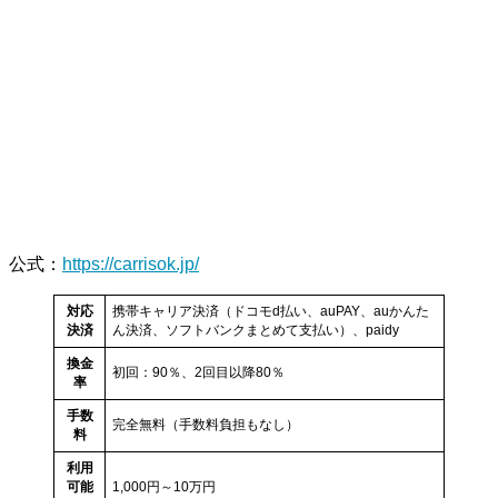
公式
：
https://carrisok.jp/
対応
携帯キャリア決済（ドコモd払い、auPAY、auかんた
決済
ん決済、ソフトバンクまとめて支払い）、paidy
換金
初回：90％、2回目以降80％
率
手数
完全無料（手数料負担もなし）
料
利用
可能
1,000円～10万円