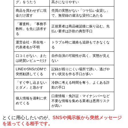
グ」をうたう
高さになりやすい
商品を買わせずに現
売買の実態がない「ツケ払い金貸し」
金だけ渡す
で、無登録の違法な貸付にあたる
「審査料」「事務手
正規業者は商品確認後に振り込む。先
数料」を先に請求す
払い要求は詐欺の典型手口
る
運営会社・所在地・
トラブル時に連絡も追跡もできなくな
代表者名が不明
る
口コミがない、また
自作自演の可能性が高く、実態が見え
は絶賛レビューだけ
ない
LINEやSNSのDMで
記録が残りにくい場所で誘い、逃げや
突然勧誘してくる
すい状況を作る手口が多い
「すぐ申し込まない
冷静に考える時間を奪う、よくある詐
とダメ」と急かす
欺の手口
口座情報・免許証・マイナンバーなど
個人情報を過剰に求
不要な情報を集める業者は悪用リスク
めてくる
が高い
とくに用心したいのが、
SNSや掲示板から突然メッセージ
を送ってくる相手です。