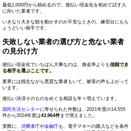
最低1,000円から頼めるので、後払い現金化を初めて試す人
に向いた業者です。
いきなり大きな額を動かすのが不安なときの、練習台にもち
ょうどいい相手です。
失敗しない業者の選び方と危ない業者
の見分け方
後払い現金化でいちばん大事なのは、換金率よりも
信頼でき
る相手を選ぶことです。
業界には残念ながら悪質な業者もいて、被害の声も上がって
います。
後払い決済そのものをめぐる相談も年々増えています。
国民生活センター
に寄せられた件数は、2021年度の14,555
件から2024年度は
43,964件
まで増えました。
実際に、
消費者庁
や
金融庁
も、電子マネーの購入などを条件