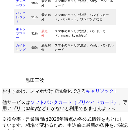
ナンバ
最短10
スマホのキャリア決済、paidy、バンドル
90%
ーワン
分
カード
バンク
最短10
スマホのキャリア決済、バンドルカー
レジッ
91%
分
ド、バンキット、ワンバンクなど
ト
キャッ
最短3
スマホのキャリア決済、バンドルカー
ツマネ
91%
分
ド、myac、kyashなど
ー
カイト
最短10
スマホのキャリア決済、Paidy、バンドル
90%
リング
分
カード
黒田三波
おすすめは、スマホだけで現金化できる
キャリソック
！
他サービスは
ソフトバンクカード（プリペイドカード）
、専
用アプリ（paidyなど）がないと利用できませんよ＞＜
※換金率・営業時間は2026年時点の各公式情報をもとにし
ています。相場で変わるため、申込前に最新の条件をご確認